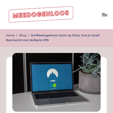
Ga
naar
de
m
inhoud
e
Home
Blog
De Meedogenloze Jacht op Data: Hoe je Jezelf
Beschermt met de Beste VPN
e
d
o
g
e
nl
o
o
s.