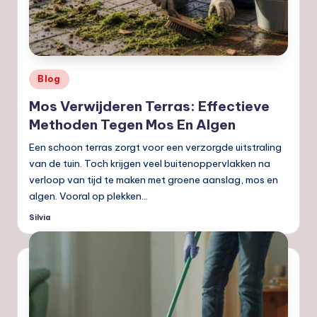
Geplaatst
Blog
in
Mos Verwijderen Terras: Effectieve
Methoden Tegen Mos En Algen
Een schoon terras zorgt voor een verzorgde uitstraling
van de tuin. Toch krijgen veel buitenoppervlakken na
verloop van tijd te maken met groene aanslag, mos en
algen. Vooral op plekken…
Silvia
Geplaatst
door