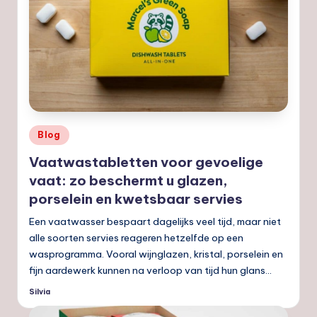
Geplaatst
Blog
in
Vaatwastabletten voor gevoelige
vaat: zo beschermt u glazen,
porselein en kwetsbaar servies
Een vaatwasser bespaart dagelijks veel tijd, maar niet
alle soorten servies reageren hetzelfde op een
wasprogramma. Vooral wijnglazen, kristal, porselein en
fijn aardewerk kunnen na verloop van tijd hun glans…
Silvia
Geplaatst
door