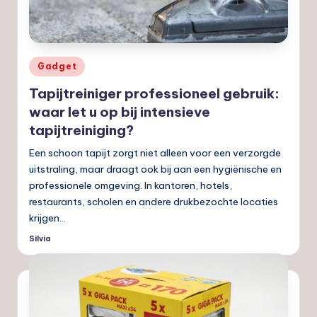
Geplaatst
Gadget
in
Tapijtreiniger professioneel gebruik:
waar let u op bij intensieve
tapijtreiniging?
Een schoon tapijt zorgt niet alleen voor een verzorgde
uitstraling, maar draagt ook bij aan een hygiënische en
professionele omgeving. In kantoren, hotels,
restaurants, scholen en andere drukbezochte locaties
krijgen…
Silvia
Geplaatst
door