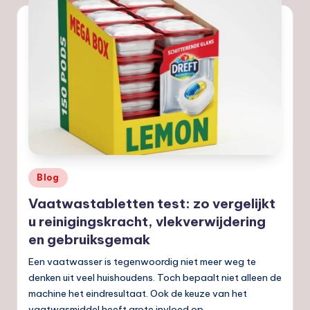
Geplaatst
Blog
in
Vaatwastabletten test: zo vergelijkt
u reinigingskracht, vlekverwijdering
en gebruiksgemak
Een vaatwasser is tegenwoordig niet meer weg te
denken uit veel huishoudens. Toch bepaalt niet alleen de
machine het eindresultaat. Ook de keuze van het
vaatwasmiddel heeft grote invloed op…