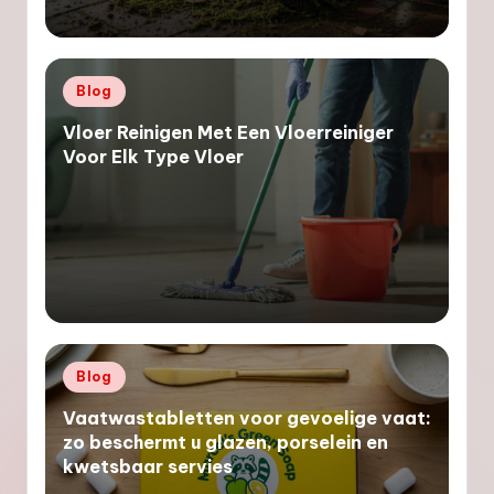
Geplaatst
Blog
in
Vloer Reinigen Met Een Vloerreiniger
Voor Elk Type Vloer
Geplaatst
Blog
in
Vaatwastabletten voor gevoelige vaat:
zo beschermt u glazen, porselein en
kwetsbaar servies