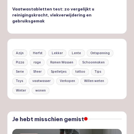
Vaatwastabletten test: zo vergelijkt u
reinigingskracht, vlekverwijdering en
gebruiksgemak
Azijn
Herfst
Lekker
Lente
Ontspanning
Pizza
rage
Ramen Wassen
Schoonmaken
Serie
Sfeer
Spelletjes
tattoo
Tips
Toys
vaatwasser
Verkopen
Willen weten
Winter
wonen
Je hebt misschien gemist