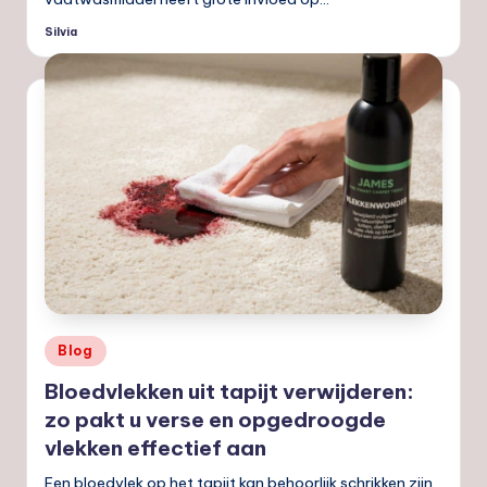
Silvia
Geplaatst
door
Geplaatst
Blog
in
Bloedvlekken uit tapijt verwijderen:
zo pakt u verse en opgedroogde
vlekken effectief aan
Een bloedvlek op het tapijt kan behoorlijk schrikken zijn.