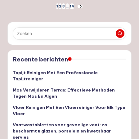
Berichten
1
2
3
…
14
VOLGENDE
PAGINA
paginering
Recente berichten
Tapijt Reinigen Met Een Professionele
Tapijtreiniger
Mos Verwijderen Terras: Effectieve Methoden
Tegen Mos En Algen
Vloer Reinigen Met Een Vloerreiniger Voor Elk Type
Vloer
Vaatwastabletten voor gevoelige vaat: zo
beschermt u glazen, porselein en kwetsbaar
servies