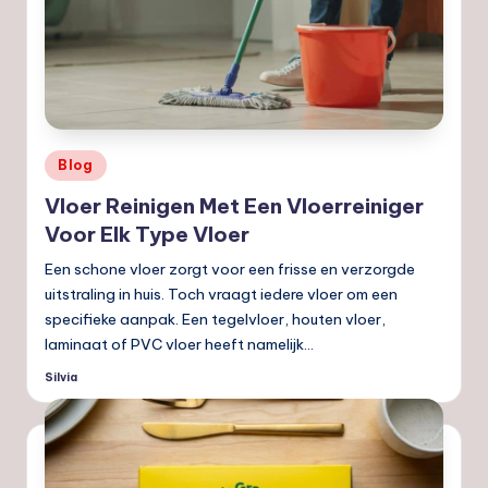
Geplaatst
Blog
in
Vloer Reinigen Met Een Vloerreiniger
Voor Elk Type Vloer
Een schone vloer zorgt voor een frisse en verzorgde
uitstraling in huis. Toch vraagt iedere vloer om een
specifieke aanpak. Een tegelvloer, houten vloer,
laminaat of PVC vloer heeft namelijk…
Silvia
Geplaatst
door