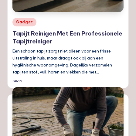
Geplaatst
Gadget
in
Tapijt Reinigen Met Een Professionele
Tapijtreiniger
Een schoon tapijt zorgt niet alleen voor een frisse
uitstraling in huis, maar draagt ook bij aan een
hygiënische woonomgeving. Dagelijks verzamelen
tapijten stof, vuil, haren en vlekken die met…
Silvia
Geplaatst
door