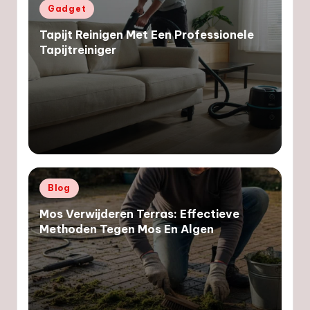
Geplaatst
Gadget
in
Tapijt Reinigen Met Een Professionele
Tapijtreiniger
Geplaatst
Blog
in
Mos Verwijderen Terras: Effectieve
Methoden Tegen Mos En Algen