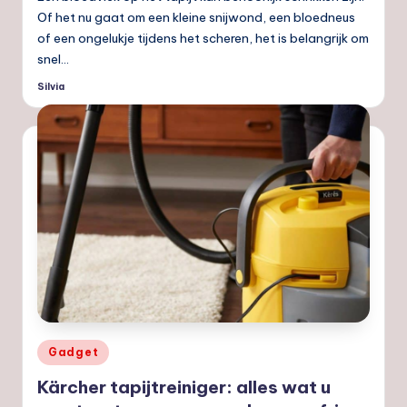
Of het nu gaat om een kleine snijwond, een bloedneus
of een ongelukje tijdens het scheren, het is belangrijk om
snel…
Silvia
Geplaatst
door
Geplaatst
Gadget
in
Kärcher tapijtreiniger: alles wat u