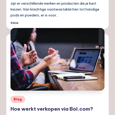
zijn er verschillende merken en producten die je kunt
kiezen. Van krachtige vaatwastabletten tot handige
pods en poeders, er is voor…
Silvia
Geplaatst
door
Geplaatst
Blog
in
Hoe werkt verkopen via Bol.com?