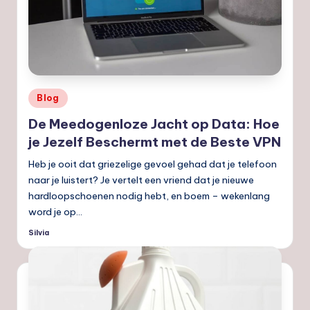
Geplaatst
Blog
in
De Meedogenloze Jacht op Data: Hoe
je Jezelf Beschermt met de Beste VPN
Heb je ooit dat griezelige gevoel gehad dat je telefoon
naar je luistert? Je vertelt een vriend dat je nieuwe
hardloopschoenen nodig hebt, en boem – wekenlang
word je op…
Silvia
Geplaatst
door