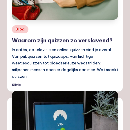
nl
Geplaatst
Blog
in
Waarom zijn quizzen zo verslavend?
In cafés, op televisie en online: quizzen vind je overal.
Van pubquizzen tot quizapps, van luchtige
weetjesquizzen tot bloedserieuze wedstrijden:
miljoenen mensen doen er dagelijks aan mee. Wat maakt
quizzen…
Silvia
Geplaatst
door