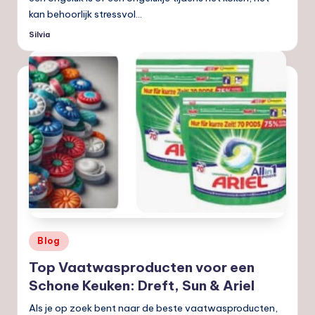
kan behoorlijk stressvol…
Silvia
Geplaatst
door
Geplaatst
Blog
in
Top Vaatwasproducten voor een
Schone Keuken: Dreft, Sun & Ariel
Als je op zoek bent naar de beste vaatwasproducten,