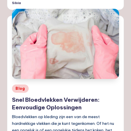
Silvia
Geplaatst
door
Geplaatst
Blog
in
Snel Bloedvlekken Verwijderen:
Eenvoudige Oplossingen
Bloedvlekken op kleding zijn een van de meest
hardnekkige vlekken die je kunt tegenkomen. Of het nu
een ongeluk is of een ongelukje tijdens het koken, het