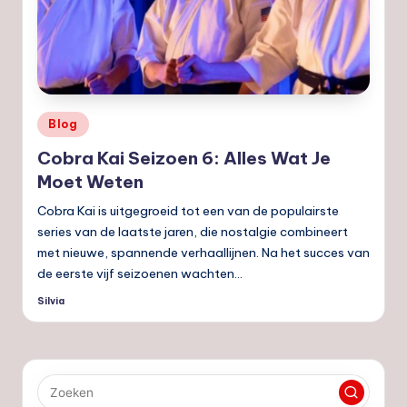
Geplaatst
Blog
in
Cobra Kai Seizoen 6: Alles Wat Je
Moet Weten
Cobra Kai is uitgegroeid tot een van de populairste
series van de laatste jaren, die nostalgie combineert
met nieuwe, spannende verhaallijnen. Na het succes van
de eerste vijf seizoenen wachten…
Silvia
Geplaatst
door