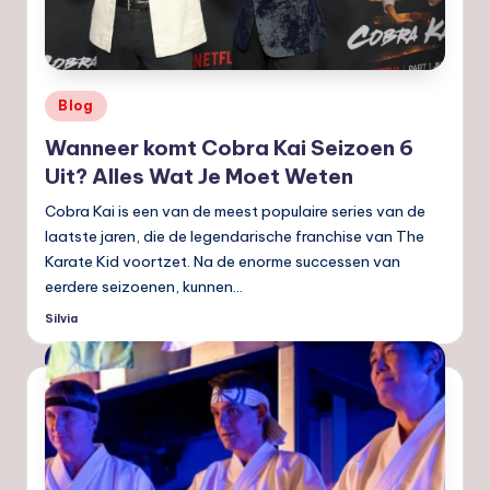
nl
Geplaatst
Blog
in
Wanneer komt Cobra Kai Seizoen 6
Uit? Alles Wat Je Moet Weten
Cobra Kai is een van de meest populaire series van de
laatste jaren, die de legendarische franchise van The
Karate Kid voortzet. Na de enorme successen van
eerdere seizoenen, kunnen…
Silvia
Geplaatst
door