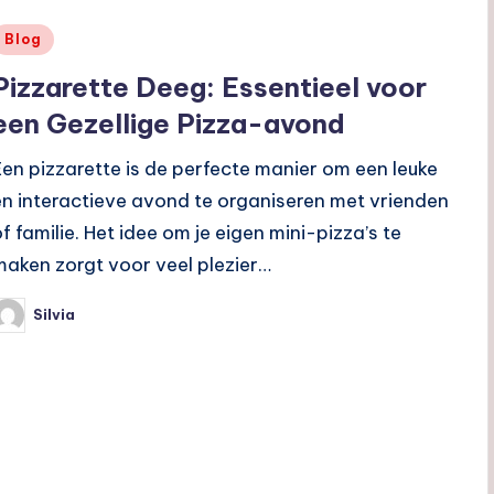
Geplaatst
Blog
n
Pizzarette Deeg: Essentieel voor
een Gezellige Pizza-avond
Een pizzarette is de perfecte manier om een leuke
en interactieve avond te organiseren met vrienden
of familie. Het idee om je eigen mini-pizza’s te
maken zorgt voor veel plezier…
Silvia
eplaatst
oor