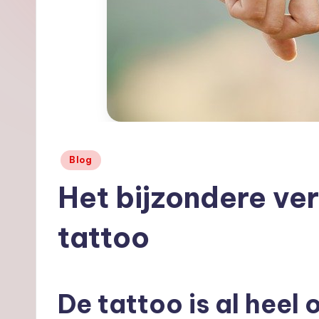
o
o
s.
nl
Geplaatst
Blog
in
Het bijzondere ve
tattoo
De tattoo is al heel 