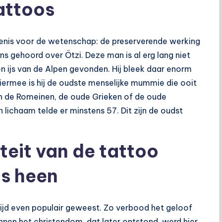
tattoos
ekenis voor de wetenschap: de preserverende werking
ns gehoord over Ötzi. Deze man is al erg lang niet
n ijs van de Alpen gevonden. Hij bleek daar enorm
iermee is hij de oudste menselijke mummie die ooit
dan de Romeinen, de oude Grieken of de oude
n lichaam telde er minstens 57. Dit zijn de oudst
teit van de tattoo
is heen
tijd even populair geweest. Zo verbood het geloof
en het christendom, dat later ontstond, werd hier