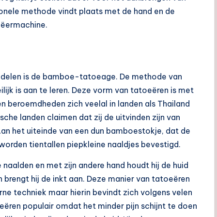
onele methode vindt plaats met de hand en de
oeëermachine.
andelen is de bamboe-tatoeage. De methode van
lijk is aan te leren. Deze vorm van tatoeëren is met
ten beroemdheden zich veelal in landen als Thailand
che landen claimen dat zij de uitvinden zijn van
Aan het uiteinde van een dun bamboestokje, dat de
orden tientallen piepkleine naaldjes bevestigd.
 naalden en met zijn andere hand houdt hij de huid
n brengt hij de inkt aan. Deze manier van tatoeëren
rne techniek maar hierin bevindt zich volgens velen
oeëren populair omdat het minder pijn schijnt te doen