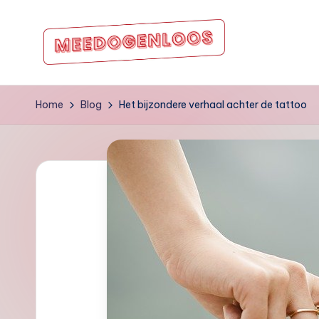
Ga
naar
m
de
inhoud
e
Home
Blog
Het bijzondere verhaal achter de tattoo
e
d
o
g
e
nl