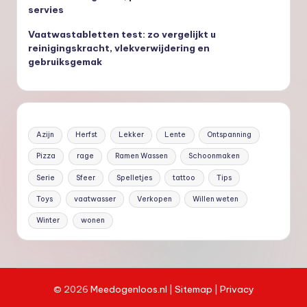
servies
Vaatwastabletten test: zo vergelijkt u
reinigingskracht, vlekverwijdering en
gebruiksgemak
Azijn
Herfst
Lekker
Lente
Ontspanning
Pizza
rage
Ramen Wassen
Schoonmaken
Serie
Sfeer
Spelletjes
tattoo
Tips
Toys
vaatwasser
Verkopen
Willen weten
Winter
wonen
©
2026
Meedogenloos.nl
|
Site
map
|
Privacy