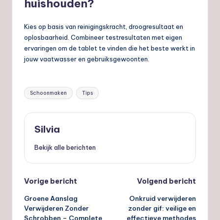
huishouden?
Kies op basis van reinigingskracht, droogresultaat en
oplosbaarheid. Combineer testresultaten met eigen
ervaringen om de tablet te vinden die het beste werkt in
jouw vaatwasser en gebruiksgewoonten.
Tags:
Schoonmaken
Tips
Silvia
Bekijk alle berichten
Bericht
Vorige bericht
Volgend bericht
Groene Aanslag
Onkruid verwijderen
navigatie
Verwijderen Zonder
zonder gif: veilige en
Schrobben – Complete
effectieve methodes