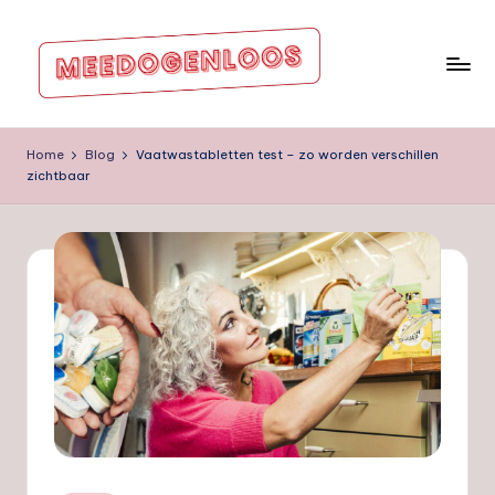
Ga
naar
de
m
inhoud
e
Home
Blog
Vaatwastabletten test – zo worden verschillen
zichtbaar
e
d
o
g
e
nl
o
o
s.