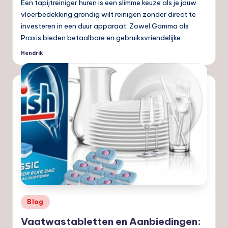
Een tapijtreiniger huren is een slimme keuze als je jouw
vloerbedekking grondig wilt reinigen zonder direct te
investeren in een duur apparaat. Zowel Gamma als
Praxis bieden betaalbare en gebruiksvriendelijke…
Hendrik
Geplaatst
door
Geplaatst
Blog
in
Vaatwastabletten en Aanbiedingen: