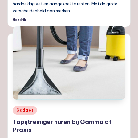
hardnekkig vet en aangekoekte resten. Met de grote
verscheidenheid aan merken…
Hendrik
Geplaatst
door
Geplaatst
Gadget
in
Tapijtreiniger huren bij Gamma of
Praxis