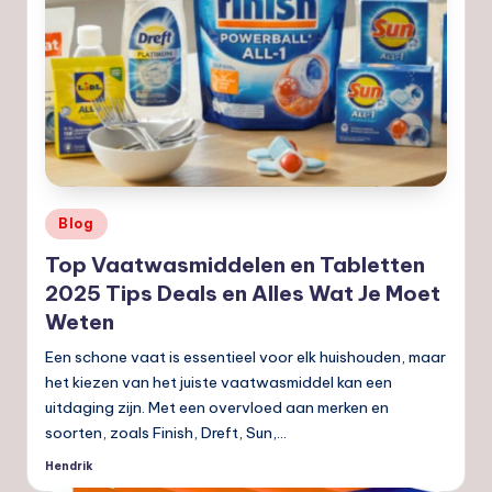
nl
Geplaatst
Blog
in
Top Vaatwasmiddelen en Tabletten
2025 Tips Deals en Alles Wat Je Moet
Weten
Een schone vaat is essentieel voor elk huishouden, maar
het kiezen van het juiste vaatwasmiddel kan een
uitdaging zijn. Met een overvloed aan merken en
soorten, zoals Finish, Dreft, Sun,…
Hendrik
Geplaatst
door