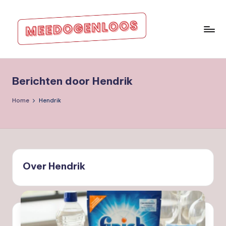
Ga
naar
de
m
inhoud
e
Berichten door Hendrik
e
d
Home
Hendrik
o
g
e
Over Hendrik
nl
o
o
s.