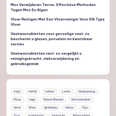
Mos Verwijderen Terras: Effectieve Methoden
Tegen Mos En Algen
Vloer Reinigen Met Een Vloerreiniger Voor Elk Type
Vloer
Vaatwastabletten voor gevoelige vaat: zo
beschermt u glazen, porselein en kwetsbaar
servies
Vaatwastabletten test: zo vergelijkt u
reinigingskracht, vlekverwijdering en
gebruiksgemak
Azijn
Herfst
Lekker
Lente
Ontspanning
Pizza
rage
Ramen Wassen
Schoonmaken
Serie
Sfeer
Spelletjes
tattoo
Tips
Toys
vaatwasser
Verkopen
Willen weten