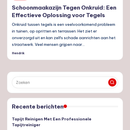
in
Schoonmaakazijn Tegen Onkruid: Een
Effectieve Oplossing voor Tegels
Onkruid tussen tegels is een veelvoorkomend probleem
in tuinen, op opritten en terrassen. Het ziet er
onverzorgd uit en kan zelfs schade aanrichten aan het
straatwerk. Veel mensen grijpen naar…
Hendrik
Geplaatst
door
Recente berichten
Tapijt Reinigen Met Een Professionele
Tapijtreiniger