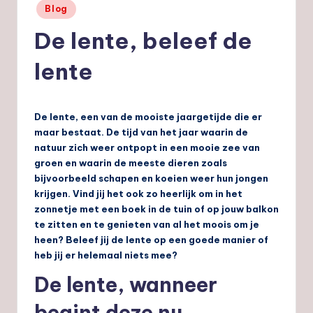
Geplaatst
Blog
nl
in
De lente, beleef de
lente
De lente, een van de mooiste jaargetijde die er
maar bestaat. De tijd van het jaar waarin de
natuur zich weer ontpopt in een mooie zee van
groen en waarin de meeste dieren zoals
bijvoorbeeld schapen en koeien weer hun jongen
krijgen. Vind jij het ook zo heerlijk om in het
zonnetje met een boek in de tuin of op jouw balkon
te zitten en te genieten van al het moois om je
heen? Beleef jij de lente op een goede manier of
heb jij er helemaal niets mee?
De lente, wanneer
begint deze nu