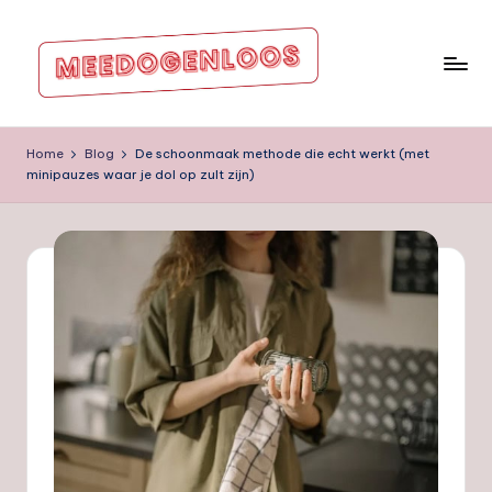
Ga
naar
de
m
inhoud
e
Home
Blog
De schoonmaak methode die echt werkt (met
minipauzes waar je dol op zult zijn)
e
d
o
g
e
nl
o
o
s.