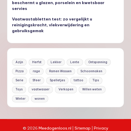
beschermt u glazen, porselein en kwetsbaar
servies
Vaatwastabletten test: zo vergelijkt u
reinigingskracht, vlekverwijdering en
gebruiksgemak
Azijn
Herfst
Lekker
Lente
Ontspanning
Pizza
rage
Ramen Wassen
Schoonmaken
Serie
Sfeer
Spelletjes
tattoo
Tips
Toys
vaatwasser
Verkopen
Willen weten
Winter
wonen
©
2026
Meedogenloos.nl
|
Site
map
|
Privacy