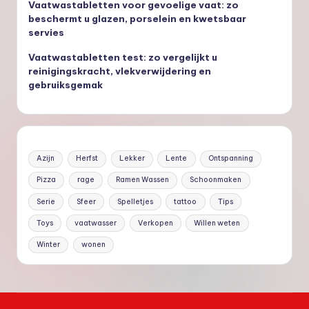
Vaatwastabletten voor gevoelige vaat: zo
beschermt u glazen, porselein en kwetsbaar
servies
Vaatwastabletten test: zo vergelijkt u
reinigingskracht, vlekverwijdering en
gebruiksgemak
Azijn
Herfst
Lekker
Lente
Ontspanning
Pizza
rage
Ramen Wassen
Schoonmaken
Serie
Sfeer
Spelletjes
tattoo
Tips
Toys
vaatwasser
Verkopen
Willen weten
Winter
wonen