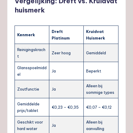
Vergelijking: Dreft vs. Kruidvat
huismerk
Dreft
Kruidvat
Kenmerk
Platinum
Huismerk
Reinigingskrach
Zeer hoog
Gemiddeld
t
Glansspoelmidd
Ja
Beperkt
el
Alleen bij
Zoutfunctie
Ja
sommige types
Gemiddelde
€0,23 – €0,35
€0,07 – €0,12
prijs/tablet
Geschikt voor
Alleen bij
Ja
hard water
aanvulling