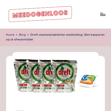
Ga
naar
de
m
inhoud
e
Home
Blog
Dreft vaatwastabletten aanbieding: Slim besparen
op je afwasmiddel
e
d
o
g
e
nl
o
o
s.