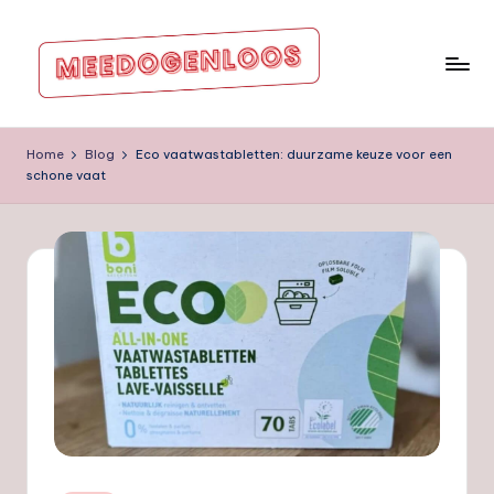
Ga
naar
de
m
inhoud
e
Home
Blog
Eco vaatwastabletten: duurzame keuze voor een
schone vaat
e
d
o
g
e
nl
o
o
s.