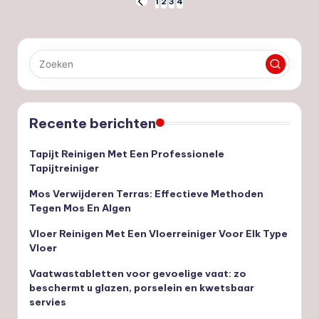
Berichten
1
2
3
4
VORIGE
PAGINA
paginering
Recente berichten
Tapijt Reinigen Met Een Professionele
Tapijtreiniger
Mos Verwijderen Terras: Effectieve Methoden
Tegen Mos En Algen
Vloer Reinigen Met Een Vloerreiniger Voor Elk Type
Vloer
Vaatwastabletten voor gevoelige vaat: zo
beschermt u glazen, porselein en kwetsbaar
servies