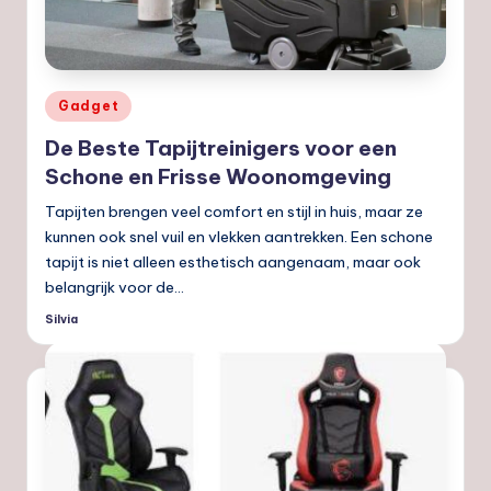
nl
Geplaatst
Gadget
in
De Beste Tapijtreinigers voor een
Schone en Frisse Woonomgeving
Tapijten brengen veel comfort en stijl in huis, maar ze
kunnen ook snel vuil en vlekken aantrekken. Een schone
tapijt is niet alleen esthetisch aangenaam, maar ook
belangrijk voor de…
Silvia
Geplaatst
door