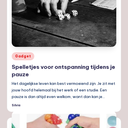
Geplaatst
Gadget
in
Spelletjes voor ontspanning tijdens je
pauze
Het dagelijkse leven kan best vermoeiend zijn. Je zit met
jouw hoofd helemaal bij het werk of een studie. Een
pauze is dan altijd even welkom, want dan kan je…
Silvia
Geplaatst
door