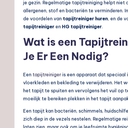
je gezin. Regelmatige tapijtreiniging helpt niet
allergenen, stof en bacteriën te verminderen. I
de voordelen van
tapijtreiniger huren
, en de 
tapijtreiniger
en
HG tapijtreiniger
.
Wat is een Tapijtre
Je Er Een Nodig?
Een
tapijtreiniger
is een apparaat dat speciaal i
vloerkleden en bekleding te verwijderen. Het w
het tapijt te spuiten en vervolgens het vuil op t
moeilijk te bereiken plekken in het tapijt aanpa
Een tapijt kan bacteriën, schimmels, huidschilf
zich diep in de vezels nestelen. Regelmatige rein
laten zien, maar ook om je leefruimte hygiënis