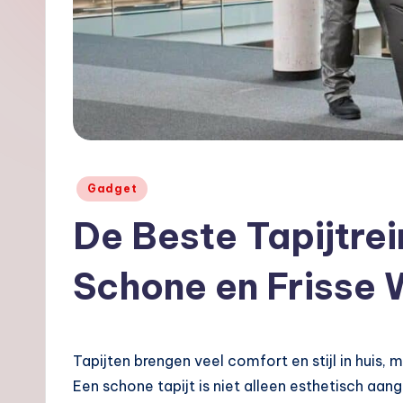
o
o
s.
nl
Geplaatst
Gadget
in
De Beste Tapijtrei
Schone en Frisse
Tapijten brengen veel comfort en stijl in huis, 
Een schone tapijt is niet alleen esthetisch a