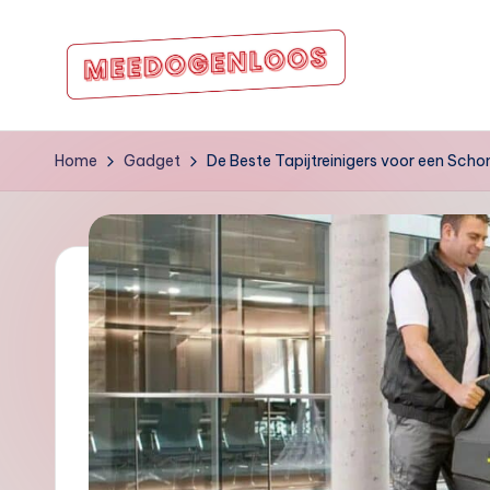
Ga
naar
m
de
inhoud
e
Home
Gadget
De Beste Tapijtreinigers voor een Sch
e
d
o
g
e
nl