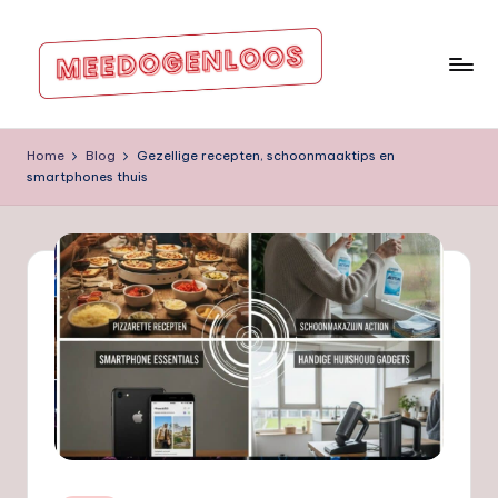
Ga
naar
de
m
inhoud
e
Home
Blog
Gezellige recepten, schoonmaaktips en
smartphones thuis
e
d
o
g
e
nl
o
o
s.