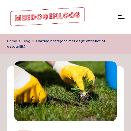
Ga
naar
de
m
inhoud
e
Home
Blog
Onkruid bestrijden met azijn: effectief of
gevaarlijk?
e
d
o
g
e
nl
o
o
s.