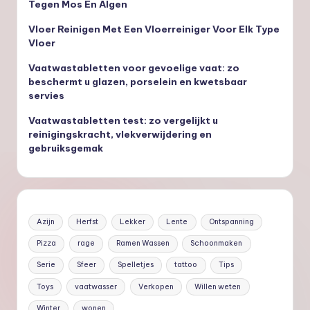
Tegen Mos En Algen
Vloer Reinigen Met Een Vloerreiniger Voor Elk Type
Vloer
Vaatwastabletten voor gevoelige vaat: zo
beschermt u glazen, porselein en kwetsbaar
servies
Vaatwastabletten test: zo vergelijkt u
reinigingskracht, vlekverwijdering en
gebruiksgemak
Azijn
Herfst
Lekker
Lente
Ontspanning
Pizza
rage
Ramen Wassen
Schoonmaken
Serie
Sfeer
Spelletjes
tattoo
Tips
Toys
vaatwasser
Verkopen
Willen weten
Winter
wonen