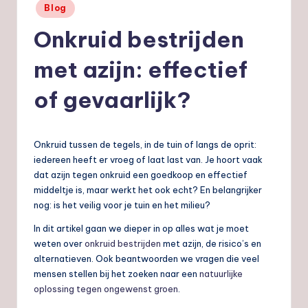
Geplaatst
Blog
nl
in
Onkruid bestrijden
met azijn: effectief
of gevaarlijk?
Onkruid tussen de tegels, in de tuin of langs de oprit:
iedereen heeft er vroeg of laat last van. Je hoort vaak
dat azijn tegen onkruid een goedkoop en effectief
middeltje is, maar werkt het ook echt? En belangrijker
nog: is het veilig voor je tuin en het milieu?
In dit artikel gaan we dieper in op alles wat je moet
weten over
onkruid bestrijden
met azijn, de risico’s en
alternatieven. Ook beantwoorden we vragen die veel
mensen stellen bij het zoeken naar een
natuurlijke
oplossing tegen ongewenst groen
.