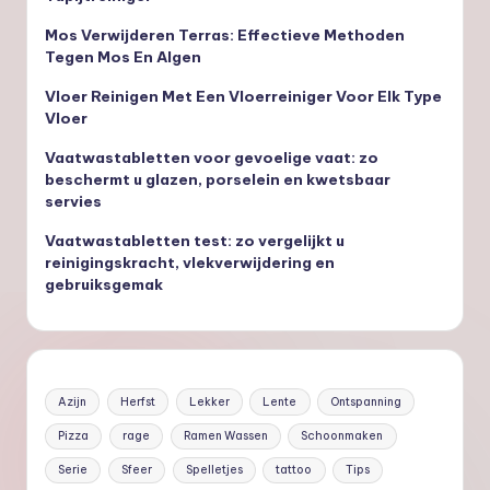
Mos Verwijderen Terras: Effectieve Methoden
Tegen Mos En Algen
Vloer Reinigen Met Een Vloerreiniger Voor Elk Type
Vloer
Vaatwastabletten voor gevoelige vaat: zo
beschermt u glazen, porselein en kwetsbaar
servies
Vaatwastabletten test: zo vergelijkt u
reinigingskracht, vlekverwijdering en
gebruiksgemak
Azijn
Herfst
Lekker
Lente
Ontspanning
Pizza
rage
Ramen Wassen
Schoonmaken
Serie
Sfeer
Spelletjes
tattoo
Tips