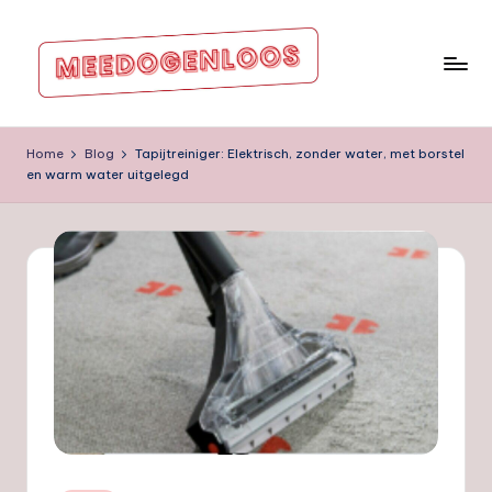
Ga
naar
de
m
inhoud
e
Home
Blog
Tapijtreiniger: Elektrisch, zonder water, met borstel
en warm water uitgelegd
e
d
o
g
e
nl
o
o
s.