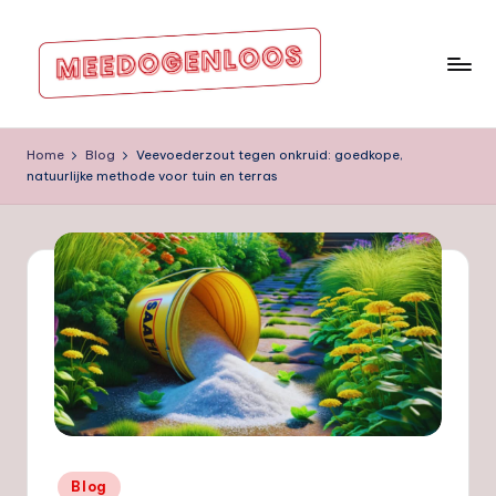
Ga
naar
de
m
inhoud
e
Home
Blog
Veevoederzout tegen onkruid: goedkope,
natuurlijke methode voor tuin en terras
e
d
o
g
e
nl
o
o
s.
Geplaatst
Blog