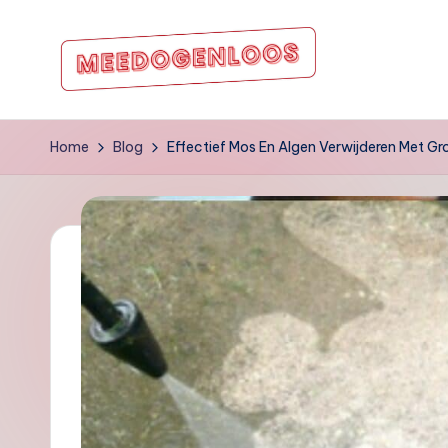
Ga
naar
m
de
inhoud
e
Home
Blog
Effectief Mos En Algen Verwijderen Met Gr
e
d
o
g
e
nl