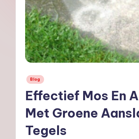
o
o
s.
nl
Geplaatst
Blog
in
Effectief Mos En 
Met Groene Aansla
Tegels