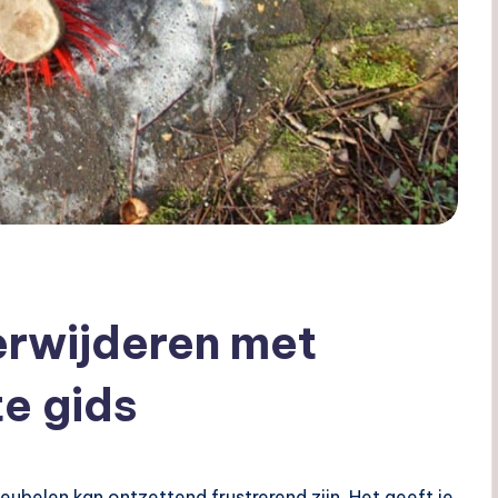
erwijderen met
e gids
eubelen kan ontzettend frustrerend zijn. Het geeft je