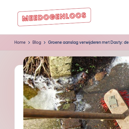
Ga
naar
m
de
inhoud
e
Home
Blog
Groene aanslag verwijderen met Dasty: de
e
d
o
g
e
nl