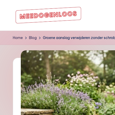
Ga
naar
m
de
inhoud
e
Home
Blog
Groene aanslag verwijderen zonder schrob
e
d
o
g
e
nl