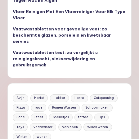
Tegen Mos En Algen
Vloer Reinigen Met Een Vloerreiniger Voor Elk Type
Vloer
Vaatwastabletten voor gevoelige vaat: zo
beschermt u glazen, porselein en kwetsbaar
servies
Vaatwastabletten test: zo vergelijkt u
reinigingskracht, vlekverwijdering en
gebruiksgemak
Azijn
Herfst
Lekker
Lente
Ontspanning
Pizza
rage
Ramen Wassen
Schoonmaken
Serie
Sfeer
Spelletjes
tattoo
Tips
Toys
vaatwasser
Verkopen
Willen weten
Winter
wonen