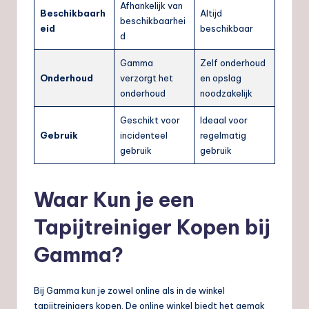
Afhankelijk van
Beschikbaarh
Altijd
beschikbaarhei
eid
beschikbaar
d
Gamma
Zelf onderhoud
Onderhoud
verzorgt het
en opslag
onderhoud
noodzakelijk
Geschikt voor
Ideaal voor
Gebruik
incidenteel
regelmatig
gebruik
gebruik
Waar Kun je een
Tapijtreiniger Kopen bij
Gamma?
Bij Gamma kun je zowel online als in de winkel
tapijtreinigers kopen. De online winkel biedt het gemak