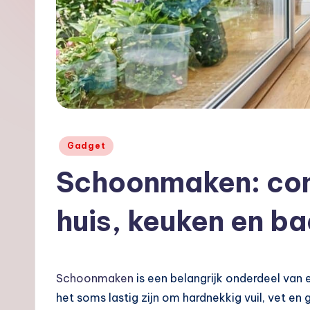
o
o
s.
nl
Geplaatst
Gadget
in
Schoonmaken: com
huis, keuken en b
Schoonmaken
is een belangrijk onderdeel van 
het soms lastig zijn om hardnekkig vuil, vet en 