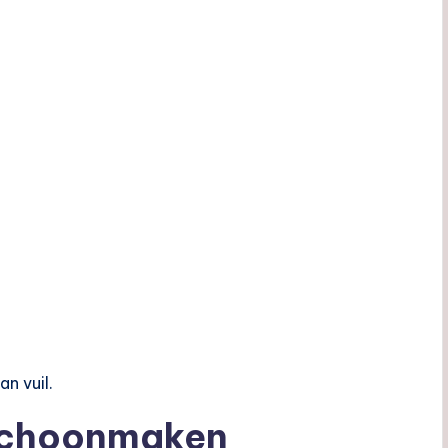
n vuil.
schoonmaken