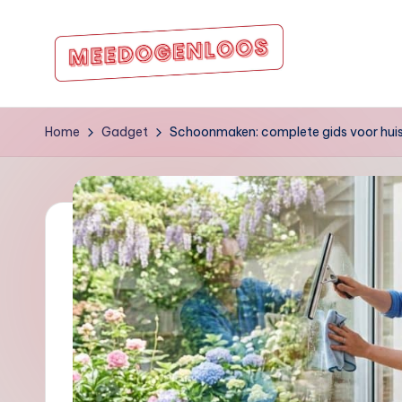
Ga
naar
m
de
inhoud
e
Home
Gadget
Schoonmaken: complete gids voor huis
e
d
o
g
e
nl