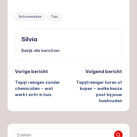
Tags:
Schoonmaken
Tips
Silvia
Bekijk alle berichten
Bericht
Vorige bericht
Volgend bericht
Tapijt reinigen zonder
Tapijtreiniger huren of
navigatie
chemicaliën – wat
kopen – welke keuze
werkt echt in huis
past bij jouw
huishouden